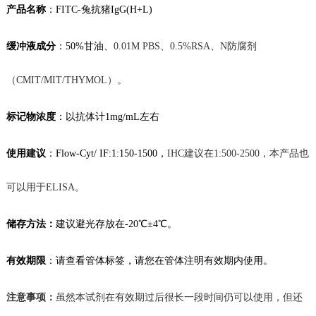
产品名称
：
FITC-兔抗猪IgG(H+L)
缓冲液成分
：50%甘油、
0.01M
PBS、
0.5%RSA
、N防腐剂
（CMIT/MIT/THYMOL）。
标记物
浓度
：
以抗体计
1mg/mL左右
使用建议
：
Flow-Cyt/ IF
:1:150-1500，
IHC建议在1:500-2500，
本产品也
可以用于
ELISA。
储存方法：
建议
避光存放在
-20℃
±4℃。
有效期限
：
请查看管体标签，
请您在管体注明有效期内使用。
注意事项：
虽然本试剂在有效期过后很长一段时间仍可以使用，但还