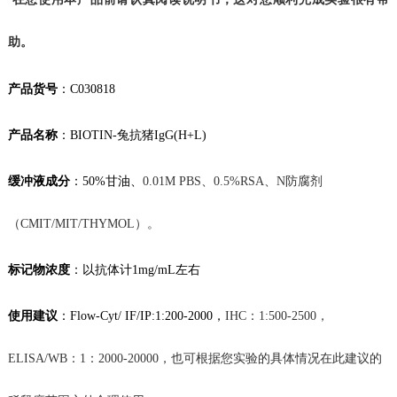
助。
产品货号
：
C030818
产品名称
：
BIOTIN-兔抗猪IgG(H+L)
缓冲液成分
：50%甘油、
0.01M
PBS、
0.5%RSA、N防腐剂
（CMIT/MIT/THYMOL）。
标记物
浓度
：
以抗体计
1mg/mL左右
使用建议
：
Flow-Cyt/ IF
/IP:1:200-2000，
IHC：1:500-2500，
ELISA/WB：1：2000-20000，也可根据您实验的具体情况在此建议的