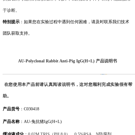
于诊断。
特别提示
：如果您在
实验
过程中遇到任何困难，请及时联系我们技术
团队获取支持。
AU
-Polyclonal Rabbit Anti-Pig IgG(H+L) 产品说明书
在您使用本产品前请认真阅读说明书，这对您顺利完成实验很有帮
助。
产品货号
：
C030418
产品名称
：
AU-兔抗猪IgG(H+L)
缓冲液成分
：
0.02M TRIS（PH 8.0）
、
0.5%RSA
、
N防腐剂