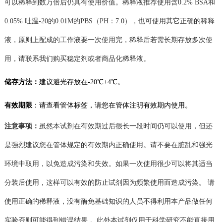
可以稀释到
数
万倍
后
仍具有使用价值。
稀释液
推荐使用含
0.2% BSA和
0.05% 吐温-20的0.01M的PBS（PH：7.0），也可使用其它正确的稀释
液，原则上配成的工作液要一次使用完，
稀释后若需长期存放多次使
用，请
联系我们购买稳定剂或者商品化稀释液
。
储存方法：
建议
避光存放在
-20℃
±4℃。
有效期限
：
请查看管体标签，
请您在管体注明有效期内使用。
注意事项：
虽然本试剂在有效期过后很长一段时间仍可以使用，但还
是强烈建议您在管体规定的有效期内正确使用。请不要在脏乱和强光
环境中取用，以免造成污染和失效。如果一次使用很少可以将其适当
分装后使用，这样可以有效的防止试剂
因为频繁使用而造成
污染。
请
使用正确的稀释液，没有酶免基础知识的人员不得利用本产品做任何
实验否则可能得到错误结果
。此外本试剂仅用于科学研究不能直接用