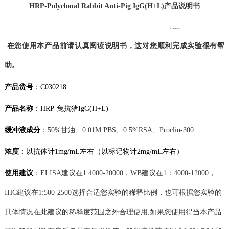
HRP-Polyclonal Rabbit Anti-Pig IgG(H+L)产品说明书
在您使用本产品前请认真阅读说明书，这对您顺利完成实验很有帮
助。
产品货号
：
C030218
产品名称
：
HRP-兔抗猪IgG(H+L)
缓冲液成分
：
50%甘油、
0.01M
PBS、
0.5%RSA
、
Proclin-300
浓度
：
以抗体计
1mg/mL左右
（以标记物计
2mg/mL左右
）
使用建议
：
ELISA
建议在
1:4000-20000
，
WB
建议在
1：
4
000-
12
000
，
IHC建议在1:500-2500
选择合适您实验的稀释比例，也可根据您实验的
具体情况在此建议的稀释度范围之外
合理
使用
,如果您使用得当本产品