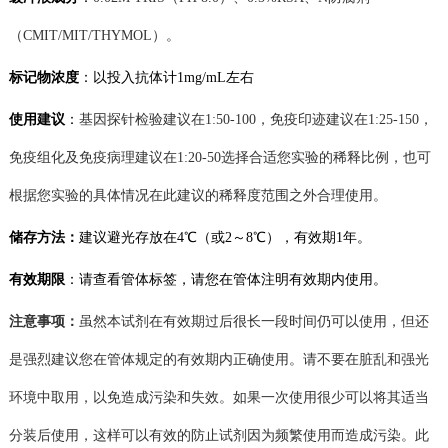
（CMIT/MIT/THYMOL）。
标记物
浓度
：
以
投入
抗体计
1
mg/mL
左右
使用建议
：
基因探针
检验
建议在
1:50-100
，
免疫印迹
建议在
1
:25-150
，
免疫组化及免疫病理建议在
1:20-50
选择合适您实验的稀释比例，也可
根据您实验的具体情况在此建议的稀释度范围之外
合理
使用。
储存方法：
建议
避光存放在
4℃（或2～8
℃
），有效期
1年。
有效期限
：
请查看管体标签，
请您在管体注明有效期内使用。
注意事项：
虽然本试剂在有效期过后很长一段时间仍可以使用，但还
是强烈建议您在管体规定的有效期内正确使用。请不要在脏乱和强光
环境中取用，以免造成污染和失效。如果一次使用很少可以将其适当
分装后使用，这样可以有效的防止试剂
因为频繁使用而造成
污染。
此