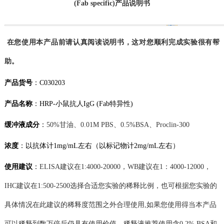
(Fab specific)产品说明书
在您使用本产品前请认真阅读说明书，这对您顺利完成实验很有帮
助。
产品货号
：
C030203
产品名称
：
HRP-小鼠抗人IgG (Fab特异性)
缓冲液成分
：
50%甘油、
0.01M
PBS、
0.5%BSA
、
Proclin-300
浓度
：
以抗体计
1mg/mL左右
（以标记物计
2mg/mL左右
）
使用建议
：
ELISA
建议在
1:4000-20000
，
WB
建议在
1：
4
000-
12
000
，
IHC建议在1:500-2500
选择合适您实验的稀释比例，也可根据您实验的
具体情况在此建议的稀释度范围之外
合理
使用
,如果您使用得当本产品
可以稀释到
数
万倍
后
仍具有使用价值。
稀释液
推荐使用含
0.2% BSA和