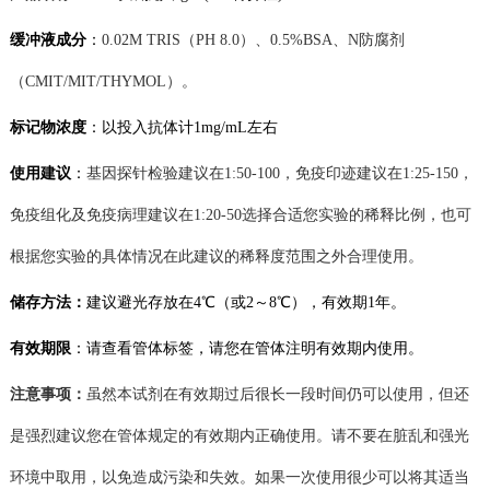
缓冲液成分
：
0.02M TRIS（PH 8.0）
、
0.5%BSA
、
N防腐剂
（CMIT/MIT/THYMOL）。
标记物
浓度
：
以
投入
抗体计
1
mg/mL
左右
使用建议
：
基因探针
检验
建议在
1:50-100
，
免疫印迹
建议在
1
:25-150
，
免疫组化及免疫病理建议在
1:20-50
选择合适您实验的稀释比例，也可
根据您实验的具体情况在此建议的稀释度范围之外
合理
使用。
储存方法：
建议
避光存放在
4℃（或2～8
℃
），有效期
1年。
有效期限
：
请查看管体标签，
请您在管体注明有效期内使用。
注意事项：
虽然本试剂在有效期过后很长一段时间仍可以使用，但还
是强烈建议您在管体规定的有效期内正确使用。请不要在脏乱和强光
环境中取用，以免造成污染和失效。如果一次使用很少可以将其适当