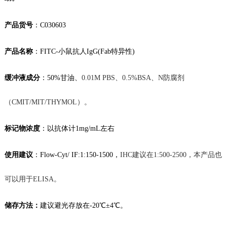
产品货号
：
C030603
产品名称
：
FITC-小鼠抗人IgG(Fab特异性)
缓冲液成分
：50%甘油、
0.01M
PBS、
0.5%BSA、N防腐剂
（CMIT/MIT/THYMOL）。
标记物
浓度
：
以抗体计
1mg/mL左右
使用建议
：
Flow-Cyt/ IF
:1:150-1500，
IHC建议在1:500-2500，
本产品也
可以用于
ELISA。
储存方法：
建议
避光存放在
-20℃
±4℃。