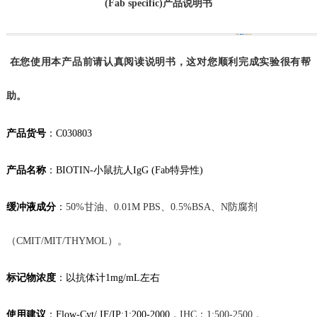
(Fab specific)产品说明书
在您使用本产品前请认真阅读说明书，这对您顺利完成实验很有帮
助。
产品货号
：
C030803
产品名称
：
BIOTIN-小鼠抗人IgG (Fab特异性)
缓冲液成分
：
50%甘油、0.01M
PBS、
0.5%BSA、N防腐剂
（CMIT/MIT/THYMOL）。
标记物
浓度
：
以抗体计
1mg/mL左右
使用建议
：
Flow-Cyt/ IF
/IP:1:200-2000，
IHC：1:500-2500，