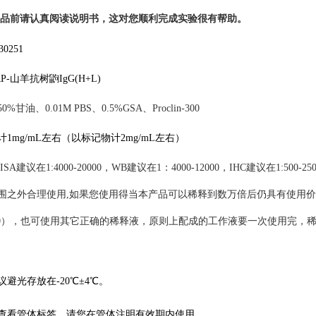
品前请认真阅读说明书，这对您顺利完成实验很有帮助。
30251
RP-山羊抗树鼩IgG(H+L)
50%甘油、
0.01M
PBS、
0.5%GSA
、
Proclin-300
计
1mg/mL左右
（以标记物计
2mg/mL左右
）
ISA
建议在
1:4000-20000
，
WB
建议在
1：
4
000-
12
000
，
IHC建议在1:500-250
围之外
合理
使用
,如果您使用得当本产品可以稀释到
数
万倍
后
仍具有使用价
：7.0），也可使用其它正确的稀释液，原则上配成的工作液要一次使用完，
议
避光存放在
-20℃
±4℃。
查看管体标签，
请您在管体注明有效期内使用。