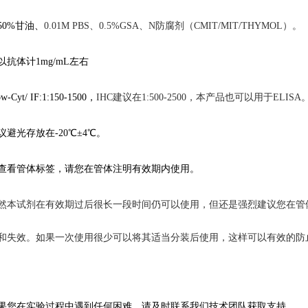
50%甘油、
0.01M
PBS、
0.5%GSA
、N防腐剂（CMIT/MIT/THYMOL）。
以抗体计
1mg/mL左右
ow-Cyt/ IF
:1:150-1500，
IHC建议在1:500-2500，
本产品也可以用于
ELISA
议
避光存放在
-20℃
±4℃。
查看管体标签，
请您在管体注明有效期内使用。
然本试剂在有效期过后很长一段时间仍可以使用，但还是强烈建议您在管
和失效。如果一次使用很少可以将其适当分装后使用，这样可以有效的防
果您在
实验
过程中遇到任何困难，请及时联系我们技术团队获取支持。