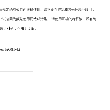
体规定的有效期内正确使用。请不要在脏乱和强光环境中取用，
止试剂
因为频繁使用而造成
污染。
请使用正确的稀释液，没有酶
用于科研，不用于诊断。
hrew IgG(H+L)