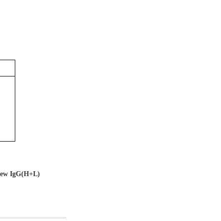
rew IgG(H+L)