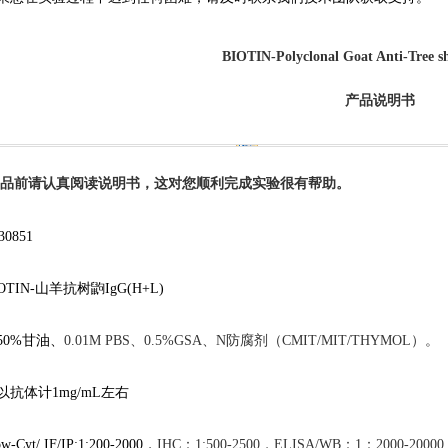
BIOTIN
-Polyclonal Goat Anti-Tree 
产品说明书
品前请认真阅读说明书，这对您顺利完成实验很有帮助。
30851
IOTIN-山羊抗树鼩IgG(H+L)
50%甘油、
0.01M
PBS、
0.5%GSA、N防腐剂（CMIT/MIT/THYMOL）。
以抗体计
1mg/mL左右
ow-Cyt/ IF
/IP:1:200-2000，
IHC：1:500-2500，ELISA/WB：1：2