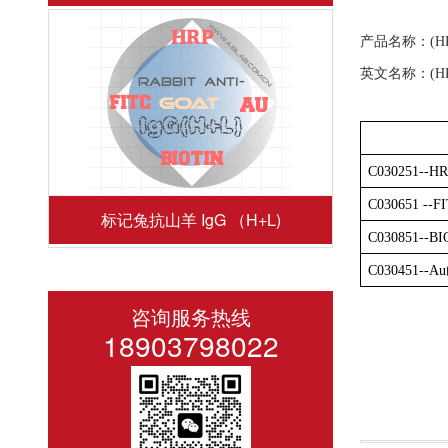
产品名称：
(H
英文名称：
(H
C03
0251
--H
C030
651
--F
标记兔抗山羊 IgG （H+L)
C030
851
--BI
C030
451
--Au
咨询服务热线
18903798022