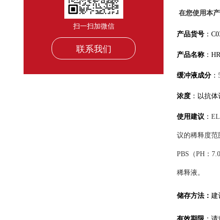
在您使用本产
扫一扫加微信
产品货号
：
C0
联系我们
产品名称
：
H
缓冲液成分
：
浓度
：
以抗体
使用建议
：
EL
议的稀释度范
PBS（PH
稀释液
。
储存方法：
建
有效期限
：
请