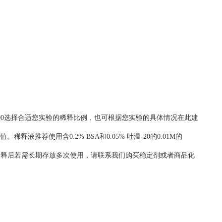
0
选择合适您实验的稀释比例，也可根据您实验的具体情况在此建
值。
稀释液
推荐使用含
0.2% BSA和0.05% 吐温-20的0.01M的
稀释后若需长期存放多次使用，请
联系我们购买稳定剂或者商品化