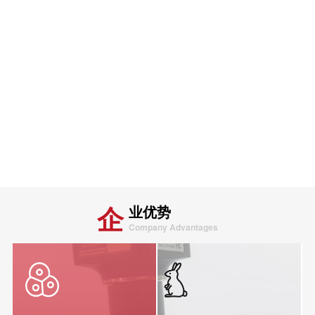
企
业优势
Company Advantages