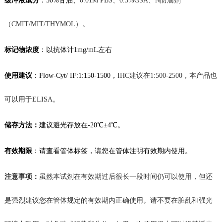
缓冲液成分
：50%甘油、
0.01M
PBS、
0.5%GSA
、N防腐剂
（CMIT/MIT/THYMOL）。
标记物
浓度
：
以抗体计
1mg/mL左右
使用建议
：
Flow-Cyt/ IF
:1:150-1500，
IHC建议在1:500-2500，
本产品也
可以用于
ELISA。
储存方法：
建议
避光存放在
-20℃
±4℃。
有效期限
：
请查看管体标签，
请您在管体注明有效期内使用。
注意事项：
虽然本试剂在有效期过后很长一段时间仍可以使用，但还
是强烈建议您在管体规定的有效期内正确使用。请不要在脏乱和强光