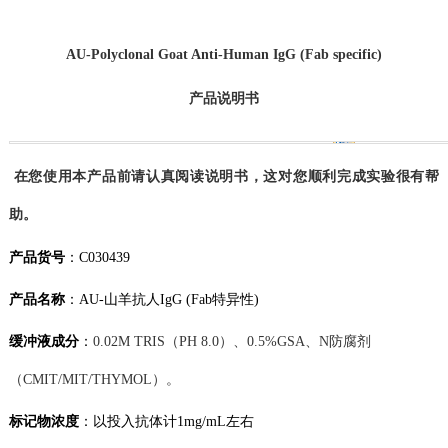
AU
-Polyclonal Goat Anti-Human IgG (Fab specific)
产品说明书
在您使用本产品前请认真阅读说明书，这对您顺利完成实验很有帮
助。
产品货号
：
C030439
产品名称
：
AU-山羊抗人IgG (Fab特异性)
缓冲液成分
：
0.02M TRIS（PH 8.0）
、
0.5%GSA
、
N防腐剂
（CMIT/MIT/THYMOL）。
标记物
浓度
：
以
投入
抗体计
1
mg/mL
左右