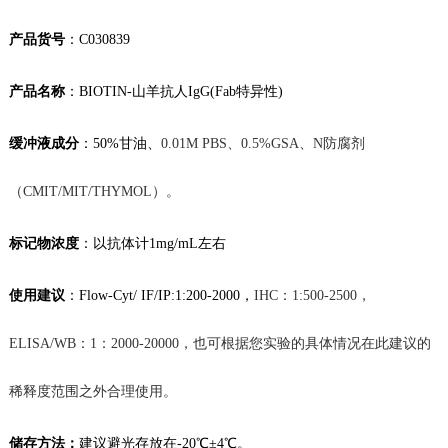
产品货号
：
C030839
产品名称
：
BIOTIN-山羊抗人IgG(Fab特异性)
缓冲液成分
：50%甘油、
0.01M
PBS、
0.5%GSA、N防腐剂
（CMIT/MIT/THYMOL）。
标记物
浓度
：
以抗体计
1mg/mL左右
使用建议
：
Flow-Cyt/ IF
/IP:1:200-2000，
IHC：1:500-2500，
ELISA/WB：1：2000-20000，也可根据您实验的具体情况在此建议的
稀释度范围之外合理使用。
储存方法：
建议
避光存放在
-20℃
±4℃。