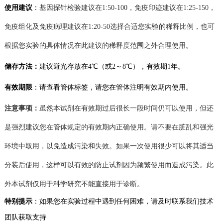
使用建议
：
基因探针
检验
建议在
1:50-100
，
免疫印迹
建议在
1
:25-150
，
免疫组化及免疫病理建议在
1:20-50
选择合适您实验的稀释比例，也可
根据您实验的具体情况在此建议的稀释度范围之外
合理
使用。
储存方法：
建议
避光存放在
4℃（或2～8
℃
），有效期
1年。
有效期限
：
请查看管体标签，
请您在管体注明有效期内使用。
注意事项：
虽然本试剂在有效期过后很长一段时间仍可以使用，但还
是强烈建议您在管体规定的有效期内正确使用。请不要在脏乱和强光
环境中取用，以免造成污染和失效。如果一次使用很少可以将其适当
分装后使用，这样可以有效的防止试剂
因为频繁使用而造成
污染。
此
外本试剂仅用于科学研究不能直接用于诊断。
特别提示
：如果您在实验过程中遇到任何困难，请及时联系我们技术
团队获取支持