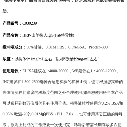
在您使用本产品前请认真阅读说明书，这对您顺利完成实验很有帮
助。
产品货号
：
C030239
产品名称
：
HRP-山羊抗人IgG(Fab特异性)
缓冲液成分
：
50%甘油、
0.01M
PBS、
0.5%GSA
、
Proclin-300
浓度
：
以抗体计
1mg/mL左右
（以标记物计
2mg/mL左右
）
使用建议
：
ELISA
建议在
1:4000-20000
，
WB
建议在
1：
4
000-
12
000
，
IHC建议在1:500-2500
选择合适您实验的稀释比例，也可根据您实验的
具体情况在此建议的稀释度范围之外
合理
使用
,如果您使用得当本产品
可以稀释到
数
万倍
后
仍具有使用价值。
稀释液
推荐使用含
0.2% BSA和
0.05% 吐温-20的0.01M的PBS（PH：7.0），也可使用其它正确的稀释
液，原则上配成的工作液要一次使用完，
稀释后若需长期存放多次使