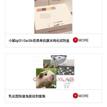

MORE
小鼠IgG1/2a/2b亚类单抗腹水纯化试剂盒

MORE
乳化型快速免疫佐剂套装