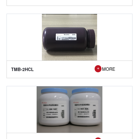

MORE
TMB-2HCL